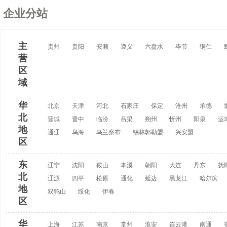
企业分站
主
贵州
贵阳
安顺
遵义
六盘水
毕节
铜仁
营
区
域
华
北京
天津
河北
石家庄
保定
沧州
承德
北
晋城
晋中
临汾
吕梁
朔州
忻州
阳泉
运
地
通辽
乌海
乌兰察布
锡林郭勒盟
兴安盟
区
东
辽宁
沈阳
鞍山
本溪
朝阳
大连
丹东
抚
北
辽源
四平
松原
通化
延边
黑龙江
哈尔滨
地
双鸭山
绥化
伊春
区
华
上海
江苏
南京
常州
淮安
连云港
南通