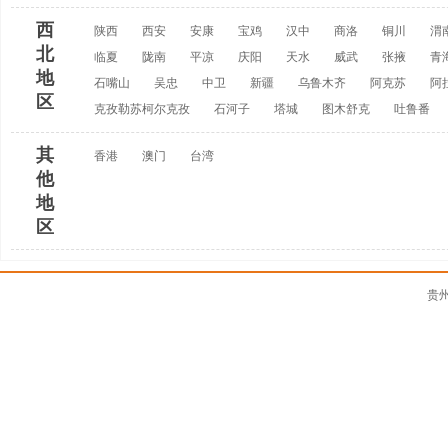
西
陕西
西安
安康
宝鸡
汉中
商洛
铜川
渭
北
临夏
陇南
平凉
庆阳
天水
威武
张掖
青
地
石嘴山
吴忠
中卫
新疆
乌鲁木齐
阿克苏
阿
区
克孜勒苏柯尔克孜
石河子
塔城
图木舒克
吐鲁番
其
香港
澳门
台湾
他
地
区
贵