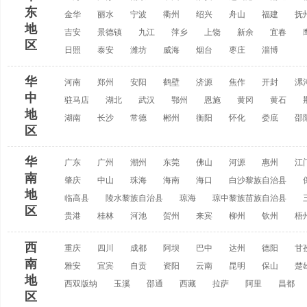
东
金华
丽水
宁波
衢州
绍兴
舟山
福建
抚
地
吉安
景德镇
九江
萍乡
上饶
新余
宜春
区
日照
泰安
潍坊
威海
烟台
枣庄
淄博
华
河南
郑州
安阳
鹤壁
济源
焦作
开封
漯
中
驻马店
湖北
武汉
鄂州
恩施
黄冈
黄石
地
湖南
长沙
常德
郴州
衡阳
怀化
娄底
邵
区
华
广东
广州
潮州
东莞
佛山
河源
惠州
江
南
肇庆
中山
珠海
海南
海口
白沙黎族自治县
地
临高县
陵水黎族自治县
琼海
琼中黎族苗族自治县
区
贵港
桂林
河池
贺州
来宾
柳州
钦州
梧
西
重庆
四川
成都
阿坝
巴中
达州
德阳
甘
南
雅安
宜宾
自贡
资阳
云南
昆明
保山
楚
地
西双版纳
玉溪
邵通
西藏
拉萨
阿里
昌都
区