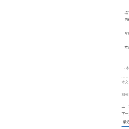
墙
的
琴
本
(
本文网址
相关
上一
下一
最