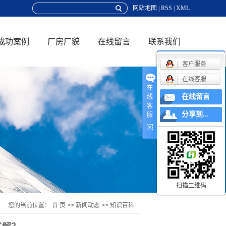
网站地图
|
RSS
|
XML
成功案例
厂房厂貌
在线留言
联系我们
客户服务
联系方式
在线客服
在
在线留言
线
地理位置
客
分享到...
服
在线招聘
扫描二维码
您的当前位置：
首 页
>>
新闻动态
>>
知识百科