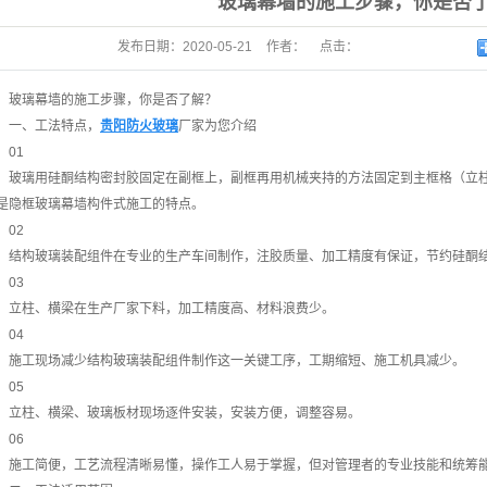
玻璃幕墙的施工步骤，你是否
发布日期：
2020-05-21
作者：
点击：
玻璃幕墙的施工步骤，你是否了解？
一、工法特点，
贵阳防火玻璃
厂家为您介绍
01
玻璃用硅酮结构密封胶固定在副框上，副框再用机械夹持的方法固定到主框格（立
是隐框玻璃幕墙构件式施工的特点。
02
结构玻璃装配组件在专业的生产车间制作，注胶质量、加工精度有保证，节约硅酮
03
立柱、横梁在生产厂家下料，加工精度高、材料浪费少。
04
施工现场减少结构玻璃装配组件制作这一关键工序，工期缩短、施工机具减少。
05
立柱、横梁、玻璃板材现场逐件安装，安装方便，调整容易。
06
施工简便，工艺流程清晰易懂，操作工人易于掌握，但对管理者的专业技能和统筹