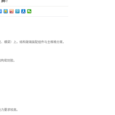
了解？
柱、横梁）上。结构玻璃装配组件与主框格分离，
结构密封胶。
能力要求较高。