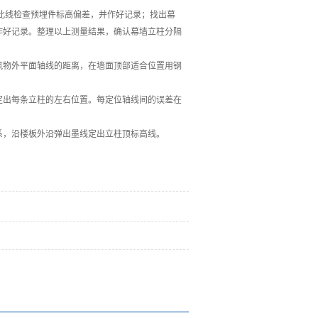
此线检查预埋件标高偏差，并作好记录；找出幕
作好记录。整理以上测量结果，确认幕墙立柱分隔
筑物外平面轴线的距离，在墙面顶部适合位置用钢
定出每条立柱的左右位置。每定位轴线间的误差在
系，沿楼板外沿弹出墨线定出立柱顶标高线。