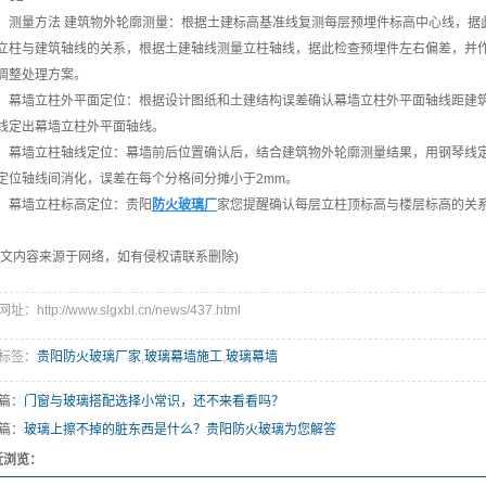
测量方法 建筑物外轮廓测量：根据土建标高基准线复测每层预埋件标高中心线，据
立柱与建筑轴线的关系，根据土建轴线测量立柱轴线，据此检查预埋件左右偏差，并
调整处理方案。
幕墙立柱外平面定位：根据设计图纸和土建结构误差确认幕墙立柱外平面轴线距建
线定出幕墙立柱外平面轴线。
幕墙立柱轴线定位：幕墙前后位置确认后，结合建筑物外轮廓测量结果，用钢琴线
定位轴线间消化，误差在每个分格间分摊小于2mm。
幕墙立柱标高定位：贵阳
防火玻璃厂
家您提醒确认每层立柱顶标高与楼层标高的关
本文内容来源于网络，如有侵权请联系删除)
：http://www.slgxbl.cn/news/437.html
标签：
贵阳防火玻璃厂家
,
玻璃幕墙施工
,
玻璃幕墙
篇：
门窗与玻璃搭配选择小常识，还不来看看吗？
篇：
玻璃上擦不掉的脏东西是什么？贵阳防火玻璃为您解答
近浏览：