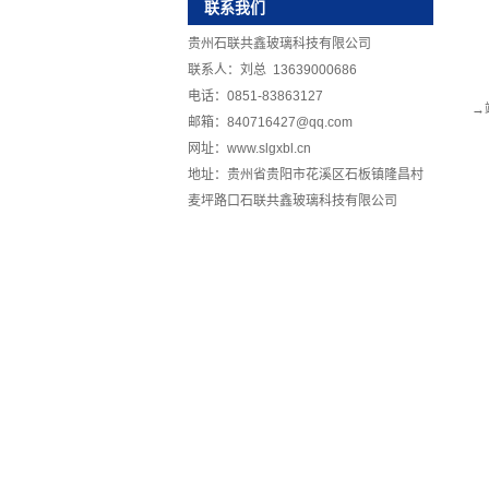
联系我们
贵州石联共鑫玻璃科技有限公司
联系人：刘总 13639000686
电话：0851-83863127
→
邮箱：840716427@qq.com
网址：www.slgxbl.cn
地址：贵州省贵阳市花溪区石板镇隆昌村
麦坪路口石联共鑫玻璃科技有限公司