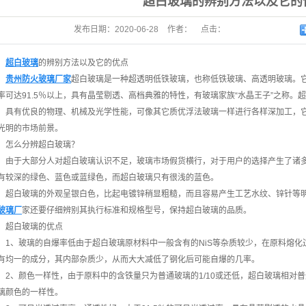
超白玻璃的辨别方法以及它的
发布日期：
2020-06-28
作者：
点击：
超白玻璃
的辨别方法以及它的优点
贵州防火玻璃厂家
超白玻璃是一种超透明低铁玻璃，也称低铁玻璃、高透明玻璃。
率可达91.5％以上，具有晶莹剔透、高档典雅的特性，有玻璃家族“水晶王子”之称
，具有优良的物理、机械及光学性能，可像其它质优浮法玻璃一样进行各样深加工，
光明的市场前景。
怎么分辨超白玻璃？
由于大部分人对超白玻璃认识不足，玻璃市场假货横行，对于用户的选择产生了诸
有较深的绿色、蓝色或蓝绿色，而超白玻璃只有很浅的蓝色。
超白玻璃的外观呈银白色，比起电镀锌稍显粗糙，而且容易产生工艺水纹、锌针等
玻璃厂
家
还要仔细辨别其执行标准和规格型号，保持超白玻璃的品质。
超白玻璃的优点
1、玻璃的自爆率低由于超白玻璃原材料中一般含有的NiS等杂质较少，在原料熔
有均一的成分，其内部杂质少，从而大大减低了钢化后可能自爆的几率。
2、颜色一样性，由于原料中的含铁量只为普通玻璃的1/10或还低，超白玻璃相对
璃颜色的一样性。