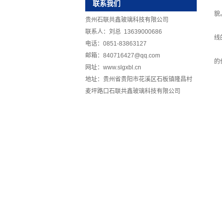
联系我们
貌
贵州石联共鑫玻璃科技有限公司
联系人：刘总 13639000686
线
电话：0851-83863127
邮箱：840716427@qq.com
的
网址：www.slgxbl.cn
地址：贵州省贵阳市花溪区石板镇隆昌村
麦坪路口石联共鑫玻璃科技有限公司