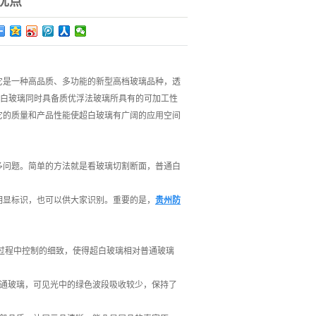
优点
它是一种高品质、多功能的新型高档玻璃品种，透
。超白玻璃同时具备质优浮法玻璃所具有的可加工性
它的质量和产品性能使超白玻璃有广阔的应用空间
多问题。简单的方法就是看玻璃切割断面，普通白
明显标识，也可以供大家识别。重要的是，
贵州防
化过程中控制的细致，使得超白玻璃相对普通玻璃
普通玻璃，可见光中的绿色波段吸收较少，保持了