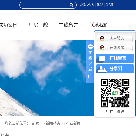
网站地图
|
RSS
|
XML
成功案例
厂房厂貌
在线留言
联系我们
客户服务
联系方式
在线客服
在
在线留言
线
地理位置
客
分享到...
服
在线招聘
扫描二维码
您的当前位置：
首 页
>>
新闻动态
>>
行业新闻