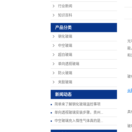
行业新闻
知识百科
产品分类
钢化玻璃
光
中空玻璃
能
超白玻璃
和
单向透视玻璃
防火玻璃
玻
夹胶玻璃
火
新闻动态
简单来了解钢化玻璃温控事项
具
单向透视玻璃安装步骤，贵州...
中空玻璃充入惰性气体真的是...
玻