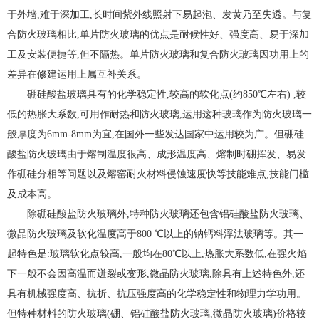
于外墙,难于深加工,长时间紫外线照射下易起泡、发黄乃至失透。与复
合防火玻璃相比,单片防火玻璃的优点是耐候性好、强度高、易于深加
工及安装便捷等,但不隔热。单片防火玻璃和复合防火玻璃因功用上的
差异在修建运用上属互补关系。
硼硅酸盐玻璃具有的化学稳定性,较高的软化点(约850℃左右) ,较
低的热胀大系数,可用作耐热和防火玻璃,运用这种玻璃作为防火玻璃一
般厚度为6mm-8mm为宜,在国外一些发达国家中运用较为广。但硼硅
酸盐防火玻璃由于熔制温度很高、成形温度高、熔制时硼挥发、易发
作硼硅分相等问题以及熔窑耐火材料侵蚀速度快等技能难点,技能门槛
及成本高。
除硼硅酸盐防火玻璃外,特种防火玻璃还包含铝硅酸盐防火玻璃、
微晶防火玻璃及软化温度高于800 ℃以上的钠钙料浮法玻璃等。其一
起特色是:玻璃软化点较高,一般均在80℃以上,热胀大系数低,在强火焰
下一般不会因高温而迸裂或变形,微晶防火玻璃,除具有上述特色外,还
具有机械强度高、抗折、抗压强度高的化学稳定性和物理力学功用。
但特种材料的防火玻璃(硼、铝硅酸盐防火玻璃,微晶防火玻璃)价格较