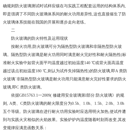
确规则防火玻璃测试时试样应镶在与实践工程配套运用的结构体系内,
即是强调了不同防火玻璃体系间的耐火功用差异性,这也直接催生了防
火玻璃体系技能在我国的开展和逐步走向老练。
二
防火玻璃的防火特性及运用现状
按耐火功用,防火玻璃可分为隔热型防火玻璃和非隔热型防火玻
璃。隔热型防火玻璃是耐火功用同时满意耐火完好性和耐火隔热性(标
准耐火实验中如背火面平均温度越过初始温度140 ℃或背火面高温度
越过该点初始温度180 ℃,则认为试件失掉隔热性)的防火玻璃,即A 类防
火玻璃`非隔热型防火玻璃是耐火功用只能满意耐火完好性要求的防火
玻璃,即C 类防火玻璃。
依据GB15763.1一2009( 修建用安全玻璃第l部分:防火玻璃》的规
则, A类、C类防火玻璃的耐火限度分为0.5h、1.0h、1.5h、2.0h、3.0h
五个等级。防火玻璃在进行耐火功用实验时应选用明火加热,使试件遭
到与实践火灾相似的火焰效果。实验炉炉内温度随着时刻而改变,其改
变规律应满意函数关系：