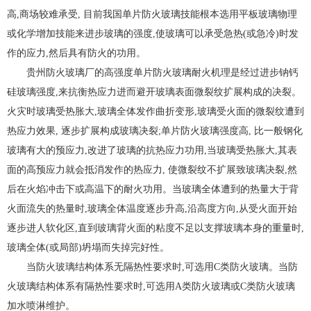
高,商场较难承受, 目前我国单片防火玻璃技能根本选用平板玻璃物理
或化学增加技能来进步玻璃的强度,使玻璃可以承受急热(或急冷)时发
作的应力,然后具有防火的功用。
贵州防火玻璃厂的高强度单片防火玻璃耐火机理是经过进步钠钙
硅玻璃强度,来抗衡热应力进而避开玻璃表面微裂纹扩展构成的决裂。
火灾时玻璃受热胀大,玻璃全体发作曲折变形,玻璃受火面的微裂纹遭到
热应力效果, 逐步扩展构成玻璃决裂;单片防火玻璃强度高, 比一般钢化
玻璃有大的预应力,改进了玻璃的抗热应力功用,当玻璃受热胀大,其表
面的高预应力就会抵消发作的热应力, 使微裂纹不扩展致玻璃决裂,然
后在火焰冲击下或高温下的耐火功用。当玻璃全体遭到的热量大于背
火面流失的热量时,玻璃全体温度逐步升高,沿高度方向,从受火面开始
逐步进人软化区,直到玻璃背火面的粘度不足以支撑玻璃本身的重量时,
玻璃全体(或局部)坍塌而失掉完好性。
当防火玻璃结构体系无隔热性要求时,可选用C类防火玻璃。当防
火玻璃结构体系有隔热性要求时,可选用A类防火玻璃或C类防火玻璃
加水喷淋维护。