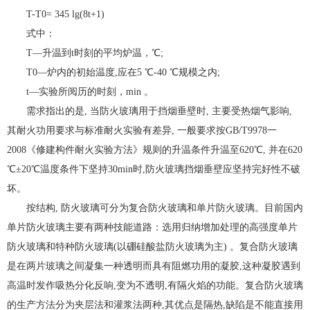
T-T0= 345 lg(8t+1)
式中：
T—升温到t时刻的平均炉温，℃;
T0—炉内的初始温度,应在5 ℃-40 ℃规模之内;
t—实验所阅历的时刻，min 。
需求指出的是, 当防火玻璃用于挡烟垂壁时, 主要受热烟气影响,
其耐火功用要求与标准耐火实验有差异, 一般要求按GB/T9978一
2008《修建构件耐火实验方法》规则的升温条件升温至620℃, 并在620
℃±20℃温度条件下坚持30min时,防火玻璃挡烟垂壁应坚持完好性不破
坏。
按结构, 防火玻璃可分为复合防火玻璃和单片防火玻璃。目前国内
单片防火玻璃主要有两种技能道路：选用归纳增加处理的高强度单片
防火玻璃和特种防火玻璃(以硼硅酸盐防火玻璃为主) 。复合防火玻璃
是在两片玻璃之间凝集一种透明而具有阻燃功用的凝胶,这种凝胶遇到
高温时发作吸热分化反响,变为不透明,有隔火焰的功能。复合防火玻璃
的生产方法分为夹层法和灌浆法两种,其优点是隔热,缺陷是不能直接用