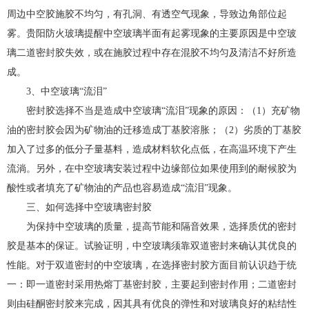
周边中空胶施胶不均匀，有孔洞、有透空气现象，导致边角部位起
雾。贵阳防火玻璃提醒中空玻璃半面有起雾现象的主要原因是中空玻
璃二道密封胶失效，或在施胶过程中存在混胶不均匀及清洁不好所造
成。
3、中空玻璃“流泪”
密封胶选择不当是造成中空玻璃“流泪”现象的原因：（1）充矿物
油的密封胶会因为矿物油的迁移造成丁基胶溶胀；（2）劣质的丁基胶
加入了过多的低分子量基料，造成材料软化点低，在高温环境下产生
流淌。另外，在中空玻璃安装过程中边缘部位如果使用到的耐候胶为
酸性或者填充了矿物油的产品也容易造成“流泪”现象。
三、如何选择中空玻璃密封胶
为保持中空玻璃的质量，提高节能和隔音效果，选择质优的密封
胶是基本的保证。试验证明，中空玻璃须靠双道密封来确认其优良的
性能。对于双道密封的中空玻璃，在选择密封胶方面目前认识趋于统
一：即一道密封采用热熔丁基密封胶，主要起到密封作用；二道密封
则由硅酮密封胶来完成，因其具有优良的弹性和对玻璃良好的粘结性