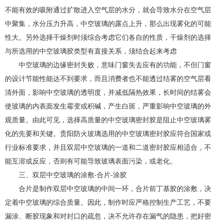
不能有效的吸附通过扩散进入空气层的水分，就会导致水分在空气层
中聚集，水分压力升高，中空玻璃的露点上升，那么出现雾化的可能
性大。另外选择干燥剂时须综合考虑它们各自的性质，干燥剂的选择
与所选用的中空玻璃胶类型有直接关系，须结合起来考虑
中空玻璃的边缘密封失败，意味门窗失去应有的功能，不但门窗
的设计节能性能达不到要求，而且消费者也不能透过结雾的空气层看
清外面，影响中空玻璃的透明度，并减低隔热效果，长时间的结雾会
使玻璃的内表面发生霉变或积碱，产生白斑，严重影响中空玻璃的外
观质量。由此可见，选择高质量的中空玻璃密封胶是阻止中空玻璃雾
化的先要和关键。贵阳防火玻璃选用的中空玻璃密封胶应符合国家或
行业标准要求，并且双层中空玻璃的一道和二道密封胶应相适合，不
能互溶或反应，否则有可能导致玻璃表面污染，或老化。
三、双层中空玻璃的涂敷-合片-涂胶
合片是制作双层中空玻璃的中间一环，合片前丁基胶的涂敷，决
定着中空玻璃的综合质量。因此，制作时应严格控制生产工艺，不要
漏涂、断胶现象和对封口的疏忽，决不允许存在漏气的隐患，把好密