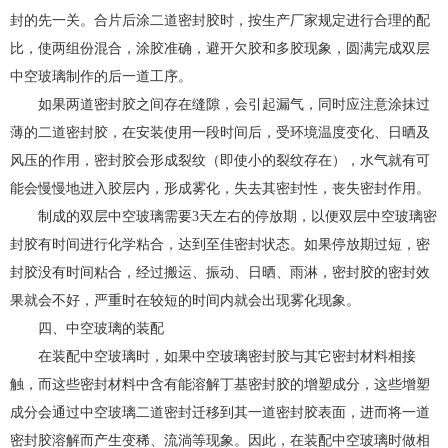
封的先一关。合片后涂二道密封胶时，按生产厂家规定进行合理的配
比，使两组份混合，涂胶准确，避开欠胶和多胶现象，圆满完成双层
中空玻璃制作的后一道工序。
如果两道密封胶之间存在缝隙，会引起漏气，同时应注意涂抹过
薄的二道密封胶，在安装使用一段时间后，受环境温度变化、日晒及
风压的作用，密封胶会形成裂纹（即使小的裂纹存在），水气就有可
能会慢慢地进入胶层内，形成雾化，失去其密封性，丧失密封作用。
制成的双层中空玻璃需要3天左右的停放期，以便双层中空玻璃密
封胶有时间进行化学粘合，达到至佳密封状态。如果停放期过短，密
封胶没有时间粘合，经过搬运、振动、日晒、雨淋，密封胶的密封效
果就会不好，严重时在较短的时间内就会出现雾化现象。
四、中空玻璃的装配
在装配中空玻璃时，如果中空玻璃密封胶与其它密封材料相接
触，而这些密封材料中含有能溶解丁基密封胶的增塑成分，这些增塑
成分会通过中空玻璃二道密封迁移到其一道密封胶表面，进而将一道
密封胶溶解而产生变稀、流淌等现象。因此，在装配中空玻璃时做相