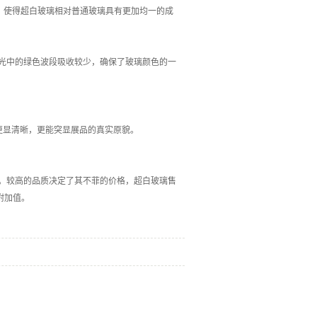
，使得超白玻璃相对普通玻璃具有更加均一的成
见光中的绿色波段吸收较少，确保了玻璃颜色的一
品更显清晰，更能突显展品的真实原貌。
。较高的品质决定了其不菲的价格，超白玻璃售
附加值。