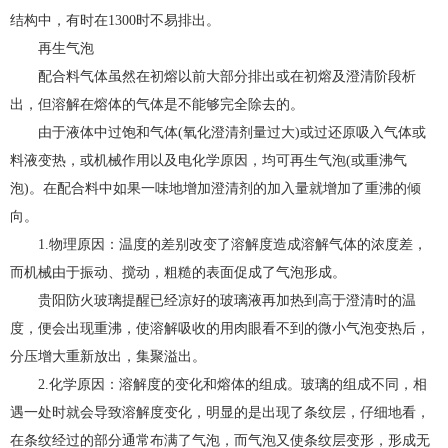
结构中，有时在1300时不易排出。
再生气泡
配合料气体虽然在初熔以前大部分排出或在初熔及澄清阶段析
出，但溶解在熔体的气体是不能够完全除去的。
由于液体中过饱和气体(氧化澄清剂量过大)或过还原吸入气体或
料液变热，或机械作用以及电化学原因，均可再生气泡(或重沸气
泡)。在配合料中如果一味地增加澄清剂的加入量就增加了重沸的倾
向。
1.物理原因：温度的差别改变了溶解度造成溶解气体的浓度差，
而机械由于振动、搅动，粗糙的表面促成了气泡形成。
贵阳防火玻璃提醒
已经凉好的玻璃液再加热到高于澄清时的温
度，便会出现重沸，使溶解吸收的用肉眼看不到的微小气泡变热后，
分压增大重新放出，集聚溢出。
2.化学原因：溶解度的变化和熔体的组成。玻璃的组成不同，相
遇一处时就会导致溶解度变化，明显的是出现了条纹层，仔细地看，
在条纹经过的部分通常布满了气泡，而气泡又使条纹层变形，形成无