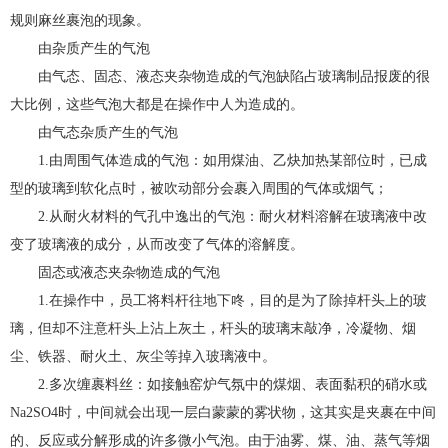
规则麻丝裹泡的现象。
由杂质产生的气泡
由气态、固态、液态夹杂物造成的气泡缺陷占玻璃制品报废的很
大比例，这些气泡大都是在操作中人为造成的。
由气态杂质产生的气泡
1.由周围气体造成的气泡：如用煤油、乙炔加热某部位时，已成
型的玻璃到软化点时，被吹动部分会裹入周围的气体或烟气；
2.从耐火材料的气孔中逸出的气泡：耐火材料溶解在玻璃液中改
变了玻璃液的成分，从而改变了气体的溶解度。
固态或液态夹杂物造成的气泡
1.在操作中，员工将料杆往地下咚，目的是为了除掉杆头上的玻
璃，但却不注意杆头上沾上灰土，杆头的玻璃末敲净，冷凝物、烟
尘、铁器、耐火土、灰尘等掉入玻璃液中。
2.多次缠裹料丝：如接触窑炉气氛中的煤烟、表面黏积的硝水或
Na2SO4时，中间就会出现一层白蒙蒙的雾状物，这其实是夹裹在中间
的、反应或分解形成的许多微小气泡。由于油雾、煤、油、蒸气等烟