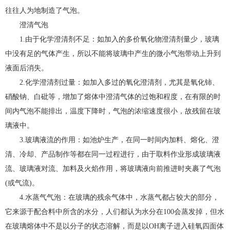
往往人为地制造了气泡。
澄清气泡
1.由于化学澄清剂不足：如加入的多价氧化物澄清剂量少，玻璃
中没有足的气体产生，所以不能将玻璃中产生的微小气泡带动上升到
液面后消失。
2.化学澄清剂过量：如加入多过的氧化澄清剂，尤其是氧化铈、
硝酸钠、白砒等，增加了熔体中澄清气体的过饱和程度，在有限的时
间内气泡不能排出，温度下降时，气泡的浓缩速度很小，故残留在玻
璃液中。
3.玻璃液流的作用：如池炉生产，在同一时间内加料、熔化、澄
清、冷却、产品制作等都在同一过程进行，由于取料作业形成玻璃液
流、玻璃液对流、加料及火焰作用，将玻璃液向前推进时夹裹了气泡
(或气流)。
4.水蒸气气泡：在玻璃的残余气体中，水蒸气都占较大的部分，
它来源于配合料中所含的水分，人们都认为水分在100会蒸发掉，但水
在玻璃熔体中不是以分子的状态溶解，而是以OH离子进入硅氧四面体