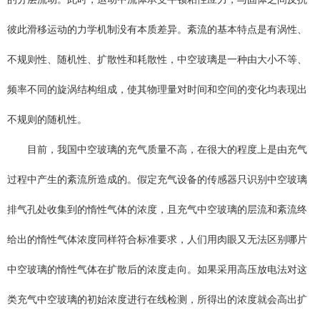
彼此滑移运动的力学机制没有本质差异。紊流的基本特点是有涡性、
不规则性、随机性、扩散性和耗散性，中空玻璃是一种由大小不等、
频率不同的旋涡结构组成，使其物理量对时间和空间的变化均表现出
不规则的随机性。
目前，我国中空玻璃的充气质量不高，在很大的程度上是由充气
过程中产生的紊流所造成的。假定充气设备的传感器只识别中空玻璃
排气孔处收集到的惰性气体的浓度，且充气中空玻璃的层流和紊流终
给出的惰性气体浓度同样符合标准要求，人们用肉眼又无法区别哪片
中空玻璃的惰性气体在扩散后的浓度走向。如果采用高压放电法对这
类充气中空玻璃的初始浓度进行在线检测，所得出的浓度就会高出扩