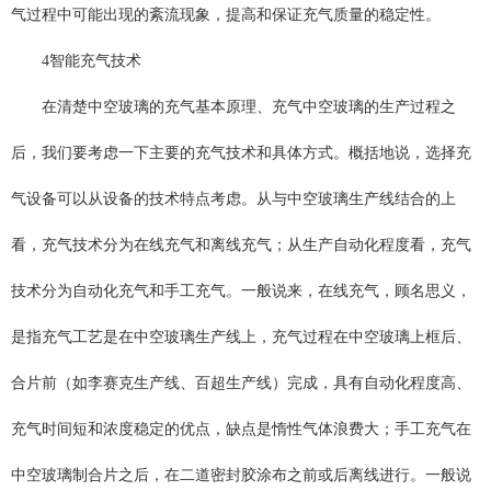
气过程中可能出现的紊流现象，提高和保证充气质量的稳定性。
4智能充气技术
在清楚中空玻璃的充气基本原理、充气中空玻璃的生产过程之
后，我们要考虑一下主要的充气技术和具体方式。概括地说，选择充
气设备可以从设备的技术特点考虑。从与中空玻璃生产线结合的上
看，充气技术分为在线充气和离线充气；从生产自动化程度看，充气
技术分为自动化充气和手工充气。一般说来，在线充气，顾名思义，
是指充气工艺是在中空玻璃生产线上，充气过程在中空玻璃上框后、
合片前（如李赛克生产线、百超生产线）完成，具有自动化程度高、
充气时间短和浓度稳定的优点，缺点是惰性气体浪费大；手工充气在
中空玻璃制合片之后，在二道密封胶涂布之前或后离线进行。一般说