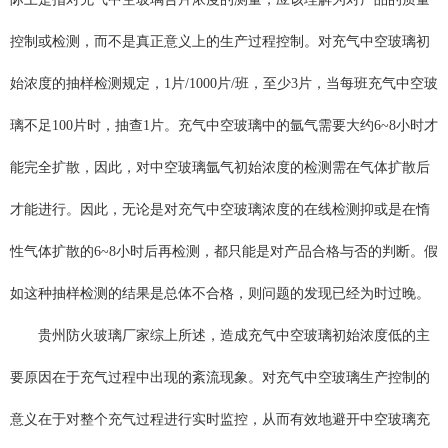
控制或检测，而不是真正意义上的生产过程控制。对充气中空玻璃初
始浓度的抽样检测规定，1片/1000片/班，至少3片，当每班充气中空玻
璃不足100片时，抽查1片。充气中空玻璃中的氩气需要大约6~8小时才
能完全扩散，因此，对中空玻璃氩气初始浓度的检测需在气体扩散后
才能进行。因此，无论是对充气中空玻璃浓度的在线检测抑或是在惰
性气体扩散的6~8小时后再检测，都只能是对产品合格与否的判断。假
如这种抽样检测的结果是总体不合格，则问题的发现已经为时过晚。
贵州防火玻璃厂家综上所述，造成充气中空玻璃初始浓度低的主
要原因在于充气过程中出现的紊流现象。对充气中空玻璃生产控制的
意义在于对整个充气过程进行实时监控，从而有效地避开中空玻璃充