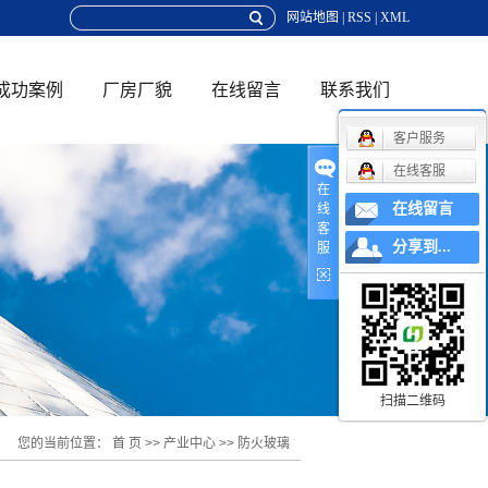
网站地图
|
RSS
|
XML
成功案例
厂房厂貌
在线留言
联系我们
客户服务
联系方式
在线客服
在
在线留言
线
地理位置
客
分享到...
服
在线招聘
扫描二维码
您的当前位置：
首 页
>>
产业中心
>>
防火玻璃