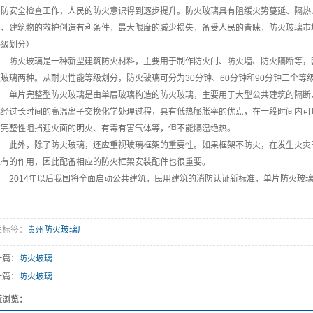
消防安全检查工作，人民的防火意识得到逐步提升。防火玻璃具有阻缓火势蔓延、隔热
产、建筑物的救护创造有利条件，最大限度的减少损失，备受人民的青睐，防火玻璃市场
等级划分）
防火玻璃是一种新型建筑防火材料，主要用于制作防火门、防火墙、防火隔断等，
火玻璃两种。从耐火性能等级划分，防火玻璃可分为30分钟、60分钟和90分钟三个等
单片完整型防火玻璃是由单层玻璃构造的防火玻璃，主要用于大型公共建筑的隔断
璃经过长时间的高温离子交换化学处理过程，具有低热膨胀率的优点，在一段时间内可
的完整性阻挡迎火面的明火、有毒有害气体等，但不能隔温绝热。
此外，除了防火玻璃，还应重视玻璃框架的重要性。如果框架不防火，在发生火灾
应有的作用，因此配备相应的防火框架安装配件也很重要。
2014年以后我国将全面启动公共建筑，民用建筑的消防认证新标准，单片防火玻
关标签：
贵州防火玻璃厂
一篇：
防火玻璃
一篇：
防火玻璃
近浏览：