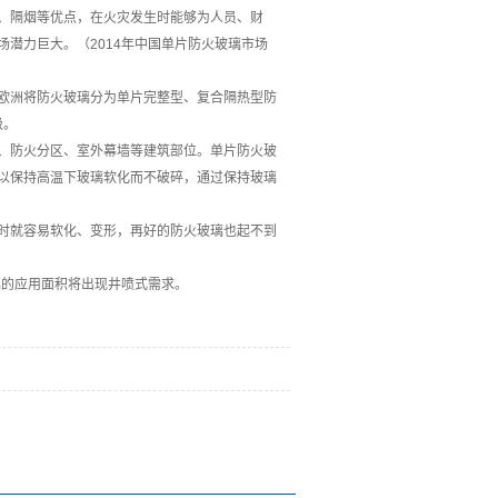
、隔烟等优点，在火灾发生时能够为人员、财
潜力巨大。（2014年中国单片防火玻璃市场
欧洲将防火玻璃分为单片完整型、复合隔热型防
级。
、防火分区、室外幕墙等建筑部位。单片防火玻
以保持高温下玻璃软化而不破碎，通过保持玻璃
时就容易软化、变形，再好的防火玻璃也起不到
璃的应用面积将出现井喷式需求。