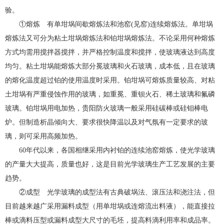
验。
①熔炼 有单坩埚间歇熔炼法和池窑(见窑)连续熔炼法。单坩埚
熔炼法又可分为粘土坩埚熔炼法和铂坩埚熔炼法。不论采用何种熔炼
方式均需用搅拌器搅拌，并严格控制温度和搅拌，使玻璃液达到高度
均匀。粘土坩埚能熔炼大部分冕玻璃和火石玻璃，成本低，且在玻璃
的熔化温度超过铂的使用温度时采用。铂坩埚可熔炼质量较高、对粘
土坩埚有严重侵蚀作用的玻璃，如重冕、重钡火石、稀土玻璃和氟磷
玻璃。铂坩埚用电加热，贵阳防火玻璃一般采用硅碳棒或硅钼棒电
炉。但制造析晶倾向大、要求很快降温以及对气氛有一定要求的玻
璃，则可采用高频加热。
60年代以来，各国相继采用内衬铂的连续池窑熔炼，使光学玻璃
的产量大大提高，质量也好，这是目前光学玻璃生产工艺发展的主要
趋势。
②成型 光学玻璃的成型法有古典破埚法、滚压法和浇注法，但
目前越来越广采用漏料成型（用单坩埚或连熔流出料液），能直接拉
棒或滴料压型或漏料成型大尺寸的毛坯，提高料滴利用率和成品率。