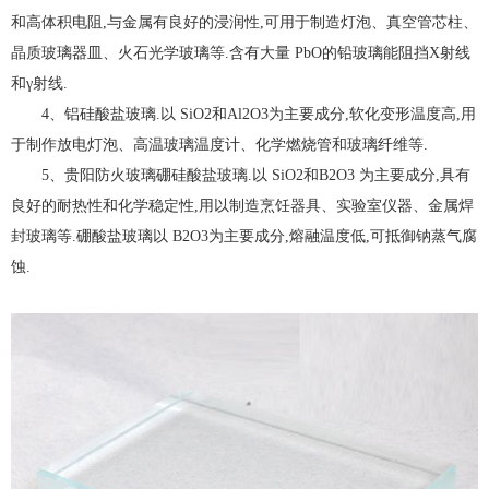
和高体积电阻,与金属有良好的浸润性,可用于制造灯泡、真空管芯柱、
晶质玻璃器皿、火石光学玻璃等.含有大量 PbO的铅玻璃能阻挡X射线
和γ射线.
4、铝硅酸盐玻璃.以 SiO2和Al2O3为主要成分,软化变形温度高,用
于制作放电灯泡、高温玻璃温度计、化学燃烧管和玻璃纤维等.
5、贵阳防火玻璃硼硅酸盐玻璃.以 SiO2和B2O3 为主要成分,具有
良好的耐热性和化学稳定性,用以制造烹饪器具、实验室仪器、金属焊
封玻璃等.硼酸盐玻璃以 B2O3为主要成分,熔融温度低,可抵御钠蒸气腐
蚀.