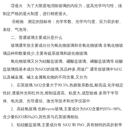
③退火 为了大限度地消除玻璃的内应力，提高光学均匀性，须
制定严格的退火制度，进行精密退火。
④检验 测定的指标有：光学常数、光学均匀度、应力双折射、
条纹、气泡等。
二、普通玻璃主要成分是什么
玻璃通常按主要成分分为氧化物玻璃和非氧化物玻璃.非氧化物玻
璃品种和数量很少,主要有硫系玻璃和卤化物玻璃.
氧化物玻璃又分为硅酸盐玻璃、硼酸盐玻璃、磷酸盐玻璃等.硅酸
盐玻璃指基本成分为SiO2的玻璃,其品种多,用途广.通常按玻璃中SiO2
以及碱金属、碱土金属氧化物的不同含量,又分为:
1、石英玻璃.SiO2含量大于99.5%,热膨胀系数低,耐高温,化学稳定
性好,透紫外光和红外光,熔制温度高、粘度大,成型较难.多用于半导
体、电光源、光导通信、激光等技术和光学仪器中.
2、高硅氧玻璃.也称vycor玻璃,主要成分为SiO2含量约95%~98%,
含少量B2O3和Na2O,其性质与石英玻璃相似.
3、铅硅酸盐玻璃.主要成分有 SiO2 和 PbO ,具有独特的高折射率