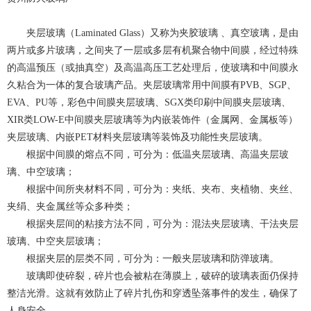
夹层玻璃（Laminated Glass）又称为夹胶玻璃 、真空玻璃，是由
两片或多片玻璃，之间夹了一层或多层有机聚合物中间膜，经过特殊
的高温预压（或抽真空）及高温高压工艺处理后，使玻璃和中间膜永
久粘合为一体的复合玻璃产品。夹层玻璃常用中间膜有PVB、SGP、
EVA、PU等，彩色中间膜夹层玻璃、SGX类印刷中间膜夹层玻璃、
XIR类LOW-E中间膜夹层玻璃等为内嵌装饰件（金属网、金属板等）
夹层玻璃、内嵌PET材料夹层玻璃等装饰及功能性夹层玻璃。
根据中间膜的熔点不同，可分为：低温夹层玻璃、高温夹层玻
璃、中空玻璃；
根据中间所夹材料不同，可分为：夹纸、夹布、夹植物、夹丝、
夹绢、夹金属丝等众多种类；
根据夹层间的粘接方法不同，可分为：混法夹层玻璃、干法夹层
玻璃、中空夹层玻璃；
根据夹层的层类不同，可分为：一般夹层玻璃和防弹玻璃。
玻璃即使碎裂，碎片也会被粘在薄膜上，破碎的玻璃表面仍保持
整洁光滑。这就有效防止了碎片扎伤和穿透坠落事件的发生，确保了
人身安全。