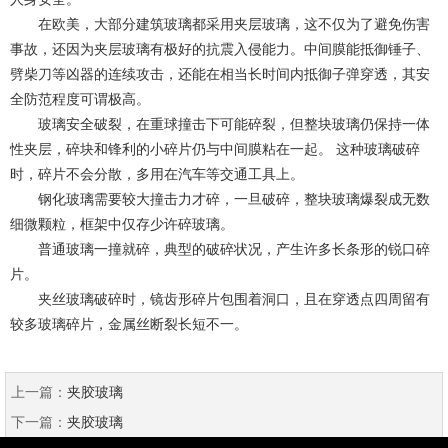
在欧美，大部分建筑玻璃都采用夹层玻璃，这不仅为了避免伤害
事故，还因为夹层玻璃有极好的抗震入侵能力。中间膜能抵御锤子、
劈柴刀等凶器的连续攻击，还能在相当长时间内抵御子弹穿透，其安
全防范程度可谓极高。
玻璃安全破裂，在重球撞击下可能碎裂，但整块玻璃仍保持一体
性夹层，碎块和锋利的小碎片仍与中间膜粘在一起。 这种玻璃破碎
时，碎片不会分散，多用在汽车等交通工具上。
钢化玻璃需要较大撞击力才碎，一旦破碎，整块玻璃爆裂成无数
细微颗粒，框架中仅存少许碎玻璃。
普通玻璃一撞就碎，典型的破碎状况，产生许多长条形的锐口碎
片。
夹丝玻璃破碎时，镜齿形碎片包围着洞口，且在穿透点四周留有
较多玻璃碎片，金属丝断裂长短不一。
上一篇：
夹胶玻璃
下一篇：
夹胶玻璃