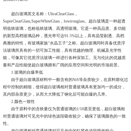
超白玻璃英文名称：UltraClearGlass，
SuperClearGlass,SuperWhiteGlass，lowironglass。超白玻璃是一种超透
明低铁玻璃，也称低铁玻璃、高透明玻璃。它是一种高品质、多功能
的新型高档玻璃品种，透光率可达91.5%以上，具有晶莹剔透、高档
典雅的特性，有玻璃家族“水晶王子”之称。超白玻璃同时具备优质浮
法玻璃所具有的一切可加工性能，具有优越的物理、机械及光学性
能，可像其它优质浮法玻璃一样进行各种深加工。无与伦比的优越质
量和产品性能使超白玻璃拥有广阔的应用空间和光明的市场前景。
1.玻璃的自爆率低
由于超白玻璃原材料中一般含有的NiS等杂质较少，在原料熔化过
程中控制的精细，使得超白玻璃相对普通玻璃具有更加均一的成分，
其内部杂质更少，从而大大降低了钢化后可能自爆的几率。
2.颜色一致性
由于原料中的含铁量仅为普通玻璃的1/10甚至更低，超白玻璃相
对普通玻璃对可见光中的绿色波段吸收较少，确保了玻璃颜色的一致
性。
超白玻璃相对普通玻璃对可见光中的红紫色波段吸收较少