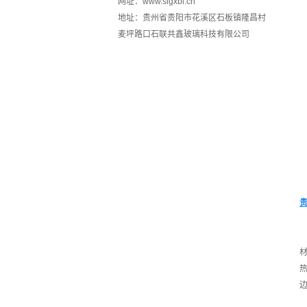
网址：www.slgxbl.cn
地址：贵州省贵阳市花溪区石板镇隆昌村
麦坪路口石联共鑫玻璃科技有限公司