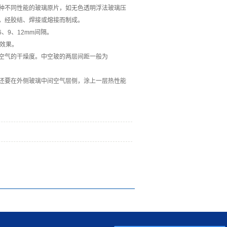
种不同性能的玻璃原片，如无色透明浮法玻璃压
，经胶结、焊接或熔接而制成。
、9、12mm间隔。
效果。
空气的干燥度。中空玻的两层间距一般为
还要在外侧玻璃中间空气层侧，涂上一层热性能