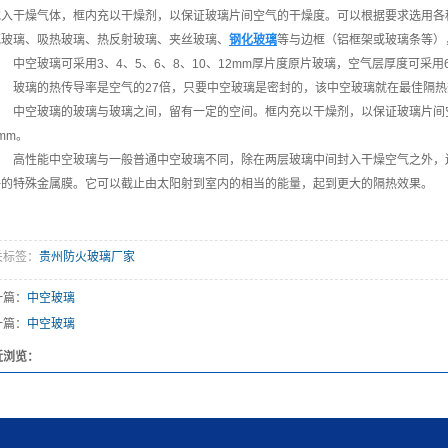
充入干燥气体，框内充以干燥剂，以保证玻璃片间空气的干燥度。可以根据要求选用各
花玻璃、吸热玻璃、热反射玻璃、夹丝玻璃、
钢化玻璃
等与边框（铝框架或玻璃条等）
中空玻璃可采用3、4、5、6、8、10、12mm厚片度原片玻璃，空气层厚度可采用6
玻璃的热传导率是空气的27倍，只要中空玻璃是密封的，该中空玻璃就在最佳隔热
中空玻璃的玻璃与玻璃之间，留有一定的空间。框内充以干燥剂，以保证玻璃片间
mm。
高性能中空玻璃与一般普通中空玻璃不同，除在两层玻璃中间封入干燥空气之外，
好的特殊金属膜。它可以截止由太阳射到室内的相当的能量，起到更大的隔热效果。
关标签：
贵州防火玻璃厂家
一篇：
中空玻璃
一篇：
中空玻璃
近浏览：