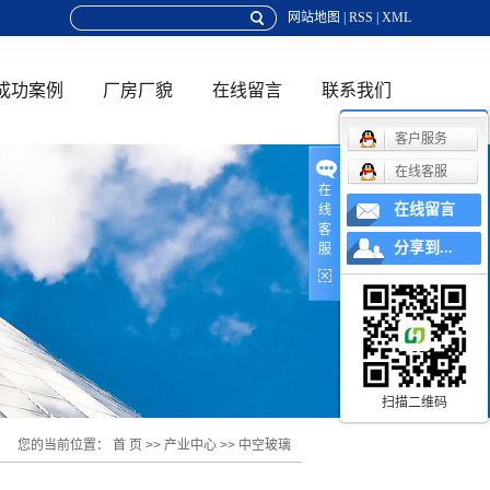
网站地图
|
RSS
|
XML
成功案例
厂房厂貌
在线留言
联系我们
客户服务
联系方式
在线客服
在
在线留言
线
地理位置
客
分享到...
服
在线招聘
扫描二维码
您的当前位置：
首 页
>>
产业中心
>>
中空玻璃