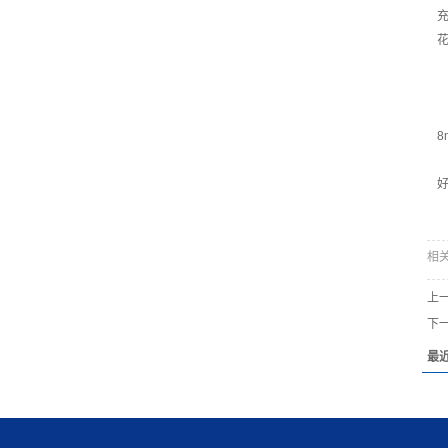
8
相
上
下
最