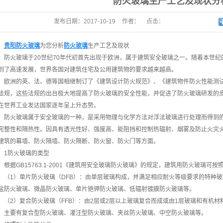
防火玻璃生产工艺及现状分
发布日期：
2017-10-19
作者：
点击：
贵阳防火玻璃
为您分析
防火玻璃
生产工艺及现状
防火玻璃于20世纪70年代初首先出现于欧洲，属于建筑安全玻璃之一。随着本世
到了高速发展，世界各国对建筑住宅及公用建筑物的要求越来越高。
欧洲的英、法、德等国相继制订了《建筑设计防火规范》、《建筑物件防火性能测
法规，这些法规的出台极大地提高了防火玻璃的安全性能，并促进了防火玻璃研发的
在世界工业发达国家逐年呈上升态势。
防火玻璃属于安全玻璃的一种，是采用物理与化学方法对浮法玻璃进行处理而得到
完整性和隔热性。因具有透光性好、强度高、能阻挡和控制热辐射、烟雾及防止火灾
建筑的幕墙、防火隔墙、防火隔断、防火窗、防火门等方面。
1防火玻璃的类型
根据GB15763.1-2001《建筑用安全玻璃防火玻璃》的规定，建筑用防火玻璃可
（1）单片防火玻璃（DFB）：由单层玻璃构成，并满足相应耐火等级要求的特种
盐防火玻璃、微晶防火玻璃、单片铯钾防火玻璃、低辐射镀膜防火玻璃等。
（2）复合防火玻璃（FFB）：由2层或2层以上玻璃复合而成或由1层玻璃和有机
。主要有复合型防火玻璃、灌注型防火玻璃、夹丝防火玻璃、中空防火玻璃等。