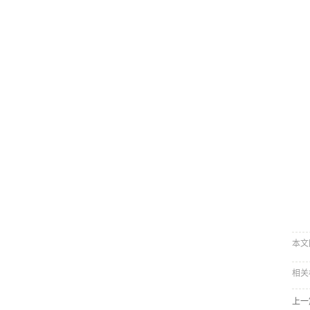
本文网址
相关
上一