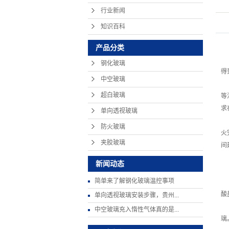
行业新闻
知识百科
产品分类
钢化玻璃
得
中空玻璃
超白玻璃
等
求
单向透视玻璃
防火玻璃
火
夹胶玻璃
间
新闻动态
简单来了解钢化玻璃温控事项
酸
单向透视玻璃安装步骤，贵州...
中空玻璃充入惰性气体真的是...
璃