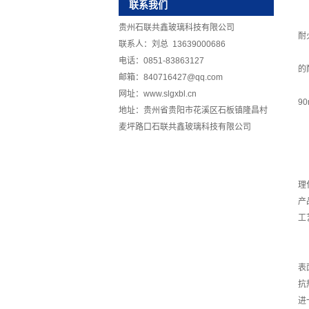
联系我们
贵州石联共鑫玻璃科技有限公司
耐
联系人：刘总 13639000686
电话：0851-83863127
的
邮箱：840716427@qq.com
网址：www.slgxbl.cn
90
地址：贵州省贵阳市花溪区石板镇隆昌村
麦坪路口石联共鑫玻璃科技有限公司
理
产
工
表
抗
进