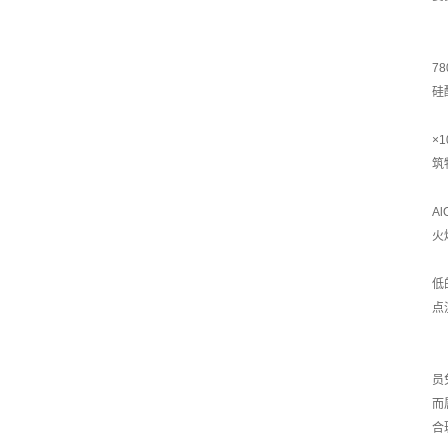
7
硅
×
筑
A
火
低
点
员
而
合