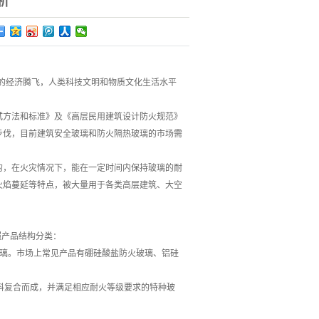
析
纪的经济腾飞，人类科技文明和物质文化生活水平
试方法和标准》及《高层民用建筑设计防火规范》
步伐，目前建筑安全玻璃和防火隔热玻璃的市场需
的，在火灾情况下，能在一定时间内保持玻璃的耐
火焰蔓延等特点，被大量用于各类高层建筑、大空
按照产品结构分类：
玻璃。市场上常见产品有硼硅酸盐防火玻璃、铝硅
材料复合而成，并满足相应耐火等级要求的特种玻