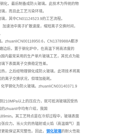
理钢化，最后制备成防火玻璃。此技术为传统的物
玻璃，而且此工艺污染环境。
火玻璃，其中CN01124523.9的工艺流程。
助电场，加速池中离子扩散速度，缩短离子交换时间，
。
iCN00118950.6，CN1378988A都涉
割、磨边后，置于钢化炉中，在高温下将高浓度的
为国内最常采用的生产单片玻璃工艺，其优点为能
玻璃下表面离子交换稳定性差。
热炉内加热，之后经物理钢化成防火玻璃，此项技术将离
面的离子交换状况，但增加能耗。
为防火玻璃。zhuanliCN03140371.9
210MPa以上的压应力，就可抵消玻璃因受热
huanli中均有介绍，我国
可达89min。其工艺特点是在冷却过程中，玻璃表面
为张应力。当火灾的热辐射或火焰（高温烟气）直
时更能保证其完整性。因此，
钢化玻璃
的耐火性能