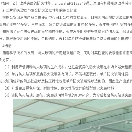
（如Al、Zr）改善夹层的防火性能，zhuanliEP2192249通过添加有机黏接剂
3 .单片防火玻璃与复合防火玻璃性能的综合比较
根据公安部消防产品合格评定中心网上公布的数据显示，目前国内正规防火玻璃的生
璃的企业有90多家，生产灌浆、复合防火玻璃的企业约40多家，近年来国内厂家较
，却忽略了复合防火玻璃优异的隔热性能，火灾发生时能避免热辐射灼伤人体，保证
长，需根据使用场所不同，合理选用，表1对单片防火玻璃与复合防火玻璃的性能进行
4结语
随着科学技术的发展，防火玻璃的应用越来越广泛，同时对其性能的要求也愈来愈
个方面。
（1）利用降低特种防火玻璃的生产成本，让性能优异的防火玻璃在市场上最大程度
（2）单片防火玻璃和复合防火玻璃各有所长，不能相互取代，单片防火玻璃轻便
防火玻璃优异的隔热性能以及抗压特性也是单片防火玻璃难以达到的，因此生产出兼
（3）开发更加绿色环保、耐候性佳、耐火性能优异的新型耐火夹层材料；
（4）贵阳防火玻璃开展防火夹层透明性降低的机理研究，为今后复合防火玻璃夹