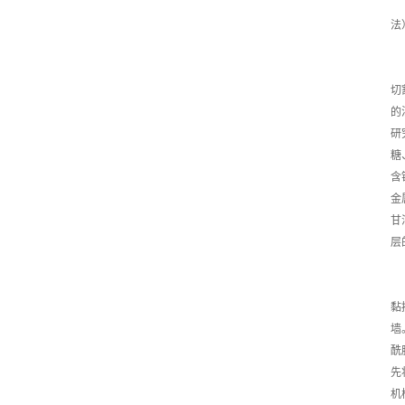
法
切
的
研
糖
含
金
甘
层
黏
墙
酰
先
机