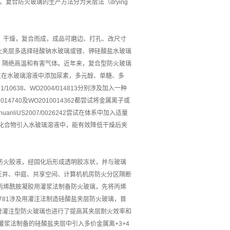
复合防火玻璃的生产方法分为夹层法（drying
、干燥，复合而成，成品可磨边、打孔、改尺寸
火夹层多选择硅酸钠水玻璃或锂、钾硅酸盐水玻璃
、隔绝高温和有害气体。近年来，复合型防火玻璃
8通过在水玻璃溶液中添加尿素，多元醇、单糖、多
0638、WO2004/014813分别涉及加入一种
P2014740及WO2010014362都尝试将金属离子或
iUS2007/0026242尝试在体系中加入适量
元醇有机化合物引入水玻璃溶液中，能有效降低干燥后夹
防火胶液，经固化后形成透明胶冻状，并与玻璃
天井、中庭、共享空间、计算机机房防火分区隔断
及将丙烯酰胺凝胶用灌浆法制备防火玻璃，先将丙烯
0781涉及用灌注法制造硅酸盐夹层防火玻璃，首
对灌注型防火玻璃也进行了提高其夹层耐火效率和
3都涉及在灌浆法制备的硅酸盐夹层中引入多价金属离+3+4