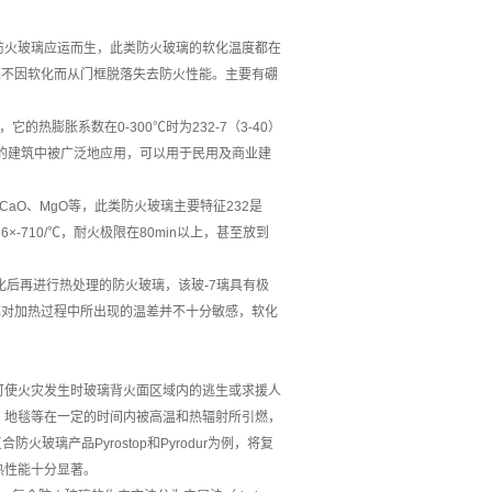
防火玻璃应运而生，此类防火玻璃的软化温度都在
璃不因软化而从门框脱落失去防火性能。主要有硼
的热膨胀系数在0-300℃时为232-7（3-40）
洲各国的建筑中被广泛地应用，可以用于民用及商业建
CaO、MgO等，此类防火玻璃主要特征232是
6×-710/℃，耐火极限在80min以上，甚至放到
熔化后再进行热处理的防火玻璃，该玻-7璃具有极
玻璃对加热过程中所出现的温差并不十分敏感，软化
可使火灾发生时玻璃背火面区域内的逃生或求援人
、地毯等在一定的时间内被高温和热辐射所引燃，
火玻璃产品Pyrostop和Pyrodur为例，将复
隔热性能十分显著。