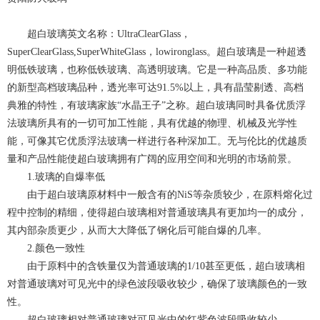
超白玻璃英文名称：UltraClearGlass，
SuperClearGlass,SuperWhiteGlass，lowironglass。超白玻璃是一种超透
明低铁玻璃，也称低铁玻璃、高透明玻璃。它是一种高品质、多功能
的新型高档玻璃品种，透光率可达91.5%以上，具有晶莹剔透、高档
典雅的特性，有玻璃家族“水晶王子”之称。超白玻璃同时具备优质浮
法玻璃所具有的一切可加工性能，具有优越的物理、机械及光学性
能，可像其它优质浮法玻璃一样进行各种深加工。无与伦比的优越质
量和产品性能使超白玻璃拥有广阔的应用空间和光明的市场前景。
1.玻璃的自爆率低
由于超白玻璃原材料中一般含有的NiS等杂质较少，在原料熔化过
程中控制的精细，使得超白玻璃相对普通玻璃具有更加均一的成分，
其内部杂质更少，从而大大降低了钢化后可能自爆的几率。
2.颜色一致性
由于原料中的含铁量仅为普通玻璃的1/10甚至更低，超白玻璃相
对普通玻璃对可见光中的绿色波段吸收较少，确保了玻璃颜色的一致
性。
超白玻璃相对普通玻璃对可见光中的红紫色波段吸收较少