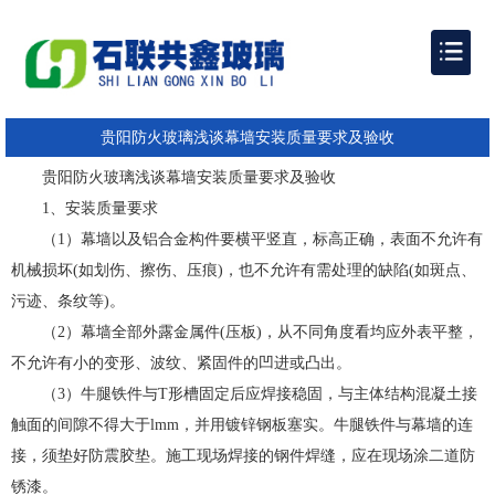
贵阳防火玻璃浅谈幕墙安装质量要求及验收
贵阳防火玻璃浅谈
幕墙安装质量要求及验收
1、安装质量要求
（1）幕墙以及铝合金构件要横平竖直，标高正确，表面不允许有
机械损坏(如划伤、擦伤、压痕)，也不允许有需处理的缺陷(如斑点、
污迹、条纹等)。
（2）幕墙全部外露金属件(压板)，从不同角度看均应外表平整，
不允许有小的变形、波纹、紧固件的凹进或凸出。
（3）牛腿铁件与T形槽固定后应焊接稳固，与主体结构混凝土接
触面的间隙不得大于lmm，并用镀锌钢板塞实。牛腿铁件与幕墙的连
接，须垫好防震胶垫。施工现场焊接的钢件焊缝，应在现场涂二道防
锈漆。