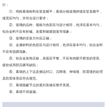
行：
①、明框幕墙框料应竖直横平；幕墙分格玻璃拼缝应坚直横平，
缝宽应均匀，并符合设计要求；
②、玻璃的品种、规格与色彩应与设计相符，色泽应基本均匀，
铝合金料不应有析碱、发霉和镀膜脱落等现象；
③、玻璃的安装方向应正确；
④、金属材料的色彩应与设计相符，色泽应基本均匀，铝合金料
不应有脱膜现象。
⑤、铝合金装饰压板，表面应平整，不应有肉眼可察觉的变形、
疲纹或局部压碾等缺陷；
⑥、幕墙的上下边及侧边封口、沉降缝、伸缩缝、防震缝的处理
及防雷体系应符合规范。
⑦、幕墙隐蔽节点的遮封装修应整齐美观。
⑧、幕墙不得渗漏。