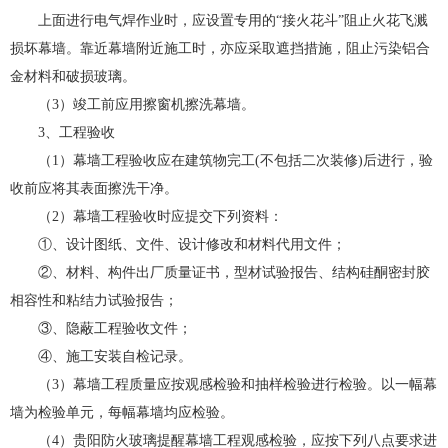
上面进行电气焊作业时，应设置专用的“接火花斗”阻止火花飞溅
损坏幕墙。靠近幕墙附近施工时，亦应采取遮挡措施，阻止污染铝合
金材料和破损玻璃。
（3）竣工前应用擦窗机擦洗幕墙。
3、工程验收
（1）幕墙工程验收应在建筑物完工(不包括二次装修)后进行，验
收前应将其表面擦洗干净。
（2）幕墙工程验收时应提交下列资料：
①、设计图纸、文件、设计修改和材料代用文件；
②、材料、构件出厂质量证书，型材试验报告、结构硅酮密封胶
相容性和粘结力试验报告；
③、隐蔽工程验收文件；
④、施工安装自检记录。
（3）幕墙工程质量应按观感检验和抽样检验进行检验。以一幅幕
墙为检验单元，每幅幕墙均应检验。
（4）贵阳防火玻璃提醒幕墙工程观感检验，应按下列八点要求进