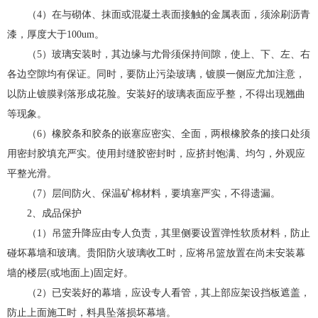
（4）在与砌体、抹面或混凝土表面接触的金属表面，须涂刷沥青
漆，厚度大于100um。
（5）玻璃安装时，其边缘与尤骨须保持间隙，使上、下、左、右
各边空隙均有保证。同时，要防止污染玻璃，镀膜一侧应尤加注意，
以防止镀膜剥落形成花脸。安装好的玻璃表面应乎整，不得出现翘曲
等现象。
（6）橡胶条和胶条的嵌塞应密实、全面，两根橡胶条的接口处须
用密封胶填充严实。使用封缝胶密封时，应挤封饱满、均匀，外观应
平整光滑。
（7）层间防火、保温矿棉材料，要填塞严实，不得遗漏。
2、成品保护
（1）吊篮升降应由专人负责，其里侧要设置弹性软质材料，防止
碰坏幕墙和玻璃。
贵阳防火玻璃
收工时，应将吊篮放置在尚未安装幕
墙的楼层(或地面上)固定好。
（2）已安装好的幕墙，应设专人看管，其上部应架设挡板遮盖，
防止上面施工时，料具坠落损坏幕墙。