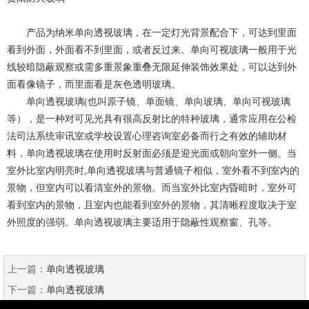
产品为纳米单向透视玻璃，在一定灯光背景配合下，可达到里面
看到外面，外面看不到里面，或者反过来。单向可视玻璃一般用于光
线较暗隐蔽观察或需多重景象重叠无限延伸装饰效果处，可以达到外
面看像镜子，而里面看是灰色透明玻璃。
单向透视玻璃(也叫原子镜、单面镜、单向玻璃、单向可视玻璃
等），是一种对可见光具有很高反射比的特种玻璃，通常应用在公检
法司法系统审讯室或学校设置心理咨询室必备而行之有效的辅助材
料，单向透视玻璃在使用时反射面必须是迎光面或朝向室外一侧。当
室外比室内明亮时,单向透视玻璃与普通镜子相似，室外看不到室内的
景物，但室内可以看清室外的景物。而当室外比室内昏暗时，室外可
看到室内的景物，且室内也能看到室外的景物，其清晰程度取决于室
外照度的强弱。单向透视玻璃主要适用于隐蔽性观察窗、孔等。
上一篇：
单向透视玻璃
下一篇：
单向透视玻璃